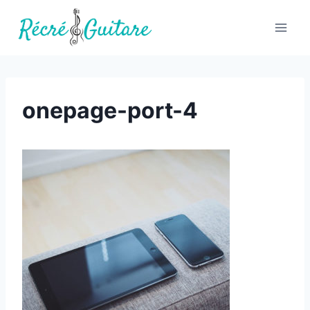
Skip
to
content
onepage-port-4